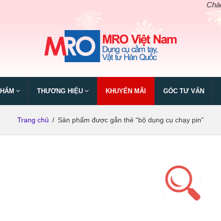
Chào mừn
PHẨM
THƯƠNG HIỆU
KHUYẾN MÃI
GÓC TƯ VẤN
Trang chủ
/
Sản phẩm được gắn thẻ “bộ dụng cụ chạy pin”