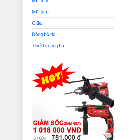
Mũi mài
Mũi taro
Giũa
Đồng hồ đo
Thiết bị nâng hạ