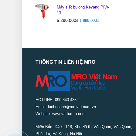
Máy siết bulong Keyang PIW-
13
5.290.000
₫
1.999.000
₫
THÔNG TIN LIÊN HỆ MRO
HOTLINE: 090 340 4352
Email: kinhdoanh@mrovietnam.vn
Website: www.vattumro.com
Miền Bắc:
D40 TT18, Khu đô thị Văn Quán, Văn Quán,
Phúc La, Hà Đông, Hà Nội