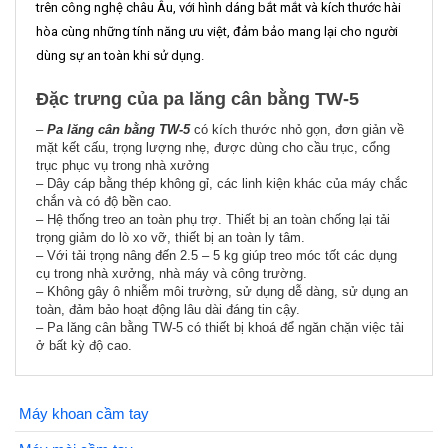
trên công nghệ châu Âu, với hình dáng bắt mắt và kích thước hài
hòa cùng những tính năng ưu việt, đảm bảo mang lại cho người
dùng sự an toàn khi sử dụng.
Đặc trưng của pa lăng cân bằng TW-5
–
Pa lăng cân bằng TW-5
có kích thước nhỏ gọn, đơn giản về
mặt kết cấu, trọng lượng nhẹ, được dùng cho cầu trục, cổng
trục phục vụ trong nhà xưởng
– Dây cáp bằng thép không gỉ, các linh kiện khác của máy chắc
chắn và có độ bền cao.
– Hệ thống treo an toàn phụ trợ. Thiết bị an toàn chống lại tải
trọng giảm do lò xo vỡ, thiết bị an toàn ly tâm.
– Với tải trọng nâng đến 2.5 – 5 kg giúp treo móc tốt các dụng
cụ trong nhà xưởng, nhà máy và công trường.
– Không gây ô nhiễm môi trường, sử dụng dễ dàng, sử dụng an
toàn, đảm bảo hoạt động lâu dài đáng tin cậy.
– Pa lăng cân bằng TW-5 có thiết bị khoá để ngăn chặn việc tải
ở bất kỳ độ cao.
Máy khoan cầm tay