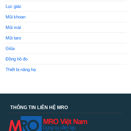
Lục giác
Mũi khoan
Mũi mài
Mũi taro
Giũa
Đồng hồ đo
Thiết bị nâng hạ
THÔNG TIN LIÊN HỆ MRO