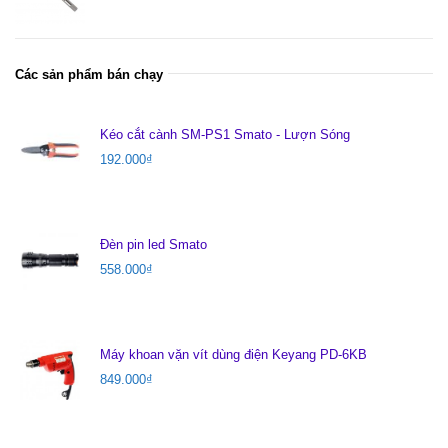
Các sản phẩm bán chạy
Kéo cắt cành SM-PS1 Smato - Lượn Sóng
192.000
₫
Đèn pin led Smato
558.000
₫
Máy khoan vặn vít dùng điện Keyang PD-6KB
849.000
₫