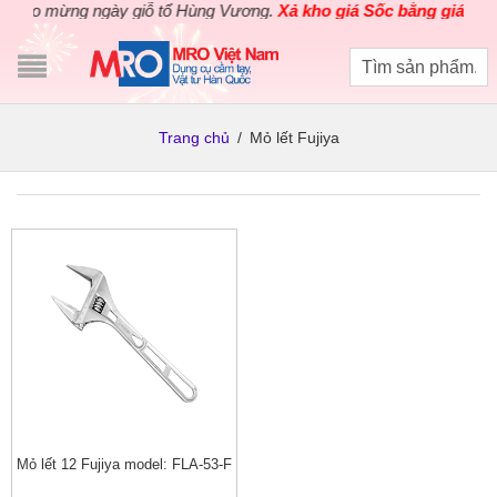
hào mừng ngày giỗ tổ Hùng Vương.
Xả kho giá Sốc bằng giá Gốc
c
Trang chủ
/
Mỏ lết Fujiya
Mỏ lết 12 Fujiya model: FLA-53-F