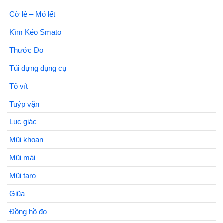
Cờ lê – Mỏ lết
Kìm Kéo Smato
Thước Đo
Túi đựng dụng cụ
Tô vít
Tuýp vặn
Lục giác
Mũi khoan
Mũi mài
Mũi taro
Giũa
Đồng hồ đo