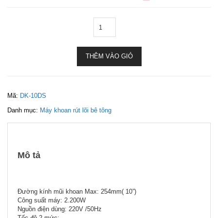
THÊM VÀO GIỎ
Mã:
DK-10DS
Danh mục:
Máy khoan rút lõi bê tông
Mô tả
Đường kính mũi khoan Max: 254mm( 10”)
Công suất máy: 2.200W
Nguồn điện dùng: 220V /50Hz
Tốc độ 2 mức: