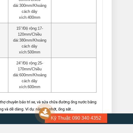
dài:300mm/Khoảng
cách dây
xích:400mm
15″/Độ rộng:17-
120mm/Chiều
dài:380mm/Khoảng
cách dây
xích:500mm
24″/Độ rộng:25-
170mm/Chiều
dài:600mm/Khoảng
cách dây
xích:600mm
ời thợ chuyên bảo trì xe, và sửa chữa đường ống nước bằng
ng và dễ dàng. Ví dụ: nắp lọc nhớt, ống sắt…
Kỹ Thuật: 090 340 4352
ng, có thể tăng giảm đường kính mở từ 14mm đến 170mm.