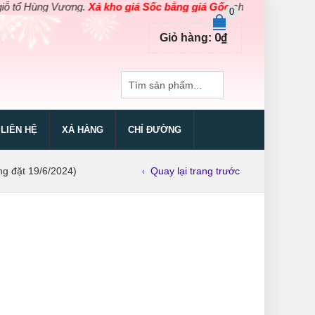
ng Vương.
Xả kho giá Sốc bằng giá Gốc
cho các sản phẩm dụng cụ 
0
0
₫
Giỏ hàng:
LIÊN HỆ
XẢ HÀNG
CHỈ ĐƯỜNG
 đặt 19/6/2024)
Quay lại trang trước