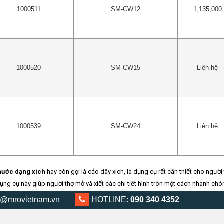
1000511
SM-CW12
1,135,000
1000520
SM-CW15
Liên hệ
1000539
SM-CW24
Liên hệ
nước dạng xích
hay còn gọi là cảo dây xích, là dụng cụ rất cần thiết cho ngư
dụng cụ này giúp người thợ mở và xiết các chi tiết hình tròn một cách nhanh chó
@mrovietnam.vn
0903 404 352
HOTLINE:
090 340 4352
ây xích hiệu Smato được sản xuất tại Hàn Quốc, và được thiết kế rất tiện dụ