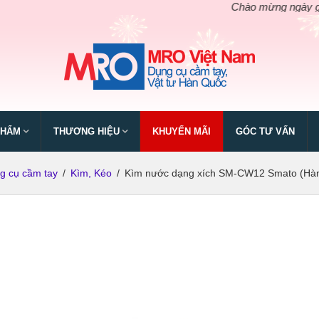
Chào mừng ngày giỗ tổ Hù
PHẨM
THƯƠNG HIỆU
KHUYẾN MÃI
GÓC TƯ VẤN
g cụ cầm tay
/
Kìm, Kéo
/
Kìm nước dạng xích SM-CW12 Smato (Hàng