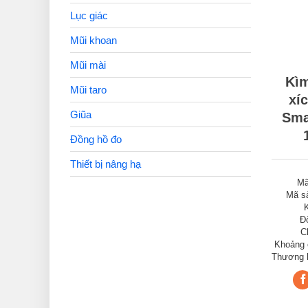
Lục giác
Mũi khoan
Mũi mài
Kì
Mũi taro
xí
Giũa
Sma
Đồng hồ đo
Thiết bị nâng hạ
Mã
Mã s
Đ
C
Khoảng 
Thương h