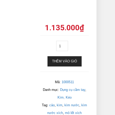
1.135.000
₫
THÊM VÀO GIỎ
Mã:
1000511
Danh mục:
Dụng cụ cầm tay
,
Kìm, Kéo
Tag:
cảo
,
kìm
,
kìm nước
,
kìm
nước xích
,
mỏ lết xích