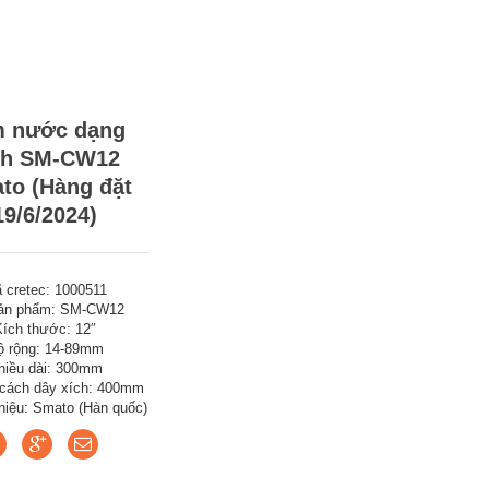
m nước dạng
ch SM-CW12
to (Hàng đặt
19/6/2024)
 cretec: 1000511
ản phẩm: SM-CW12
Kích thước: 12″
ộ rộng: 14-89mm
hiều dài: 300mm
cách dây xích: 400mm
iệu: Smato (Hàn quốc)