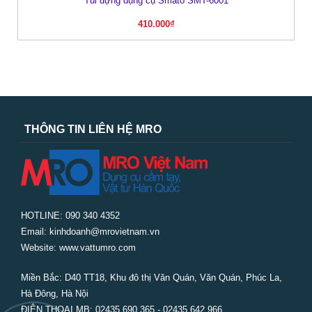
Túi đựng dụng cụ Smato SMT-6001
410.000
₫
THÔNG TIN LIÊN HỆ MRO
HOTLINE: 090 340 4352
Email: kinhdoanh@mrovietnam.vn
Website: www.vattumro.com
Miền Bắc:
D40 TT18, Khu đô thị Văn Quán, Văn Quán, Phúc La,
Hà Đông, Hà Nội
ĐIỆN THOẠI MB: 02435 690 365 - 02435 642 966