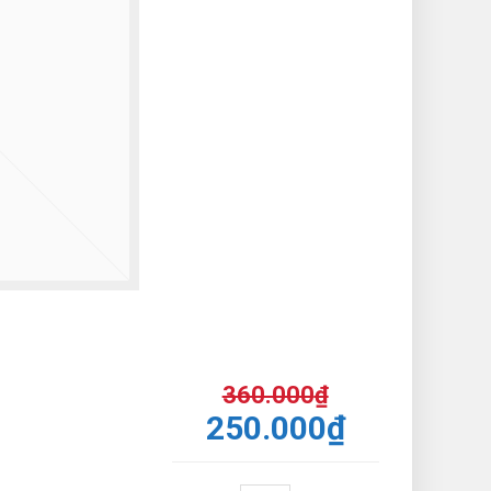
360.000
₫
250.000
₫