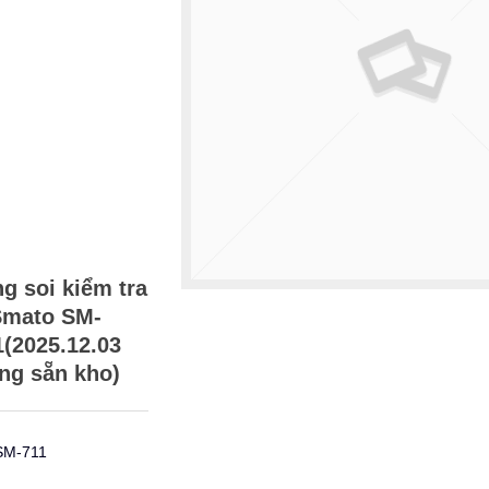
 soi kiểm tra
Smato SM-
1(2025.12.03
ng sẵn kho)
SM-711