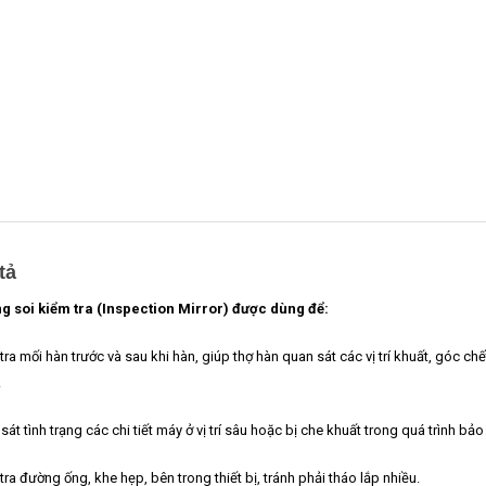
tả
 soi kiểm tra (Inspection Mirror) được dùng để:
tra mối hàn trước và sau khi hàn, giúp thợ hàn quan sát các vị trí khuất, góc chế
.
sát tình trạng các chi tiết máy ở vị trí sâu hoặc bị che khuất trong quá trình b
tra đường ống, khe hẹp, bên trong thiết bị, tránh phải tháo lắp nhiều.