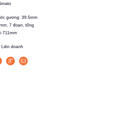
Smato
ước gương: 39.5mm
mm, 7 đoạn, tổng
ài 711mm
: Liên doanh