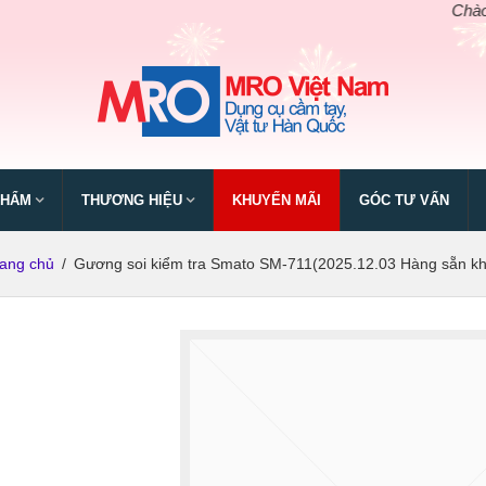
Chào mừn
PHẨM
THƯƠNG HIỆU
KHUYẾN MÃI
GÓC TƯ VẤN
rang chủ
/
Gương soi kiểm tra Smato SM-711(2025.12.03 Hàng sẵn kh