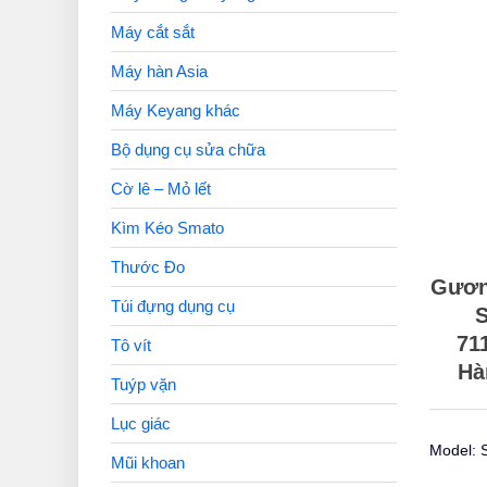
Máy cắt sắt
Máy hàn Asia
Máy Keyang khác
Bộ dụng cụ sửa chữa
Cờ lê – Mỏ lết
Kìm Kéo Smato
Thước Đo
Gương
Túi đựng dụng cụ
71
Tô vít
Hà
Tuýp vặn
Lục giác
Model: 
Mũi khoan