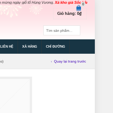
g ngày giỗ tổ Hùng Vương.
Xả kho giá Sốc bằng giá Gốc
cho các 
0
0
₫
Giỏ hàng:
LIÊN HỆ
XẢ HÀNG
CHỈ ĐƯỜNG
o)
Quay lại trang trước