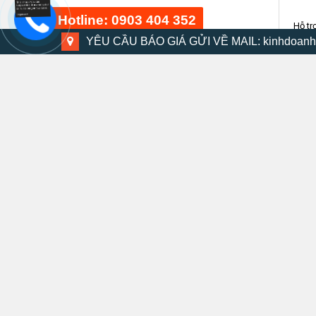
Hotline: 0903 404 352
Hỗ tr
YÊU CẦU BÁO GIÁ GỬI VỀ MAIL: kinhdoanh
Cán g
Bộ dụng cụ 48 chi tiết
Đầu g
15 phút trước
Bộ máy khoan búa DMV-13K
THÔNG TIN LIÊN HỆ MRO
30 phút trước
Thước móc khóa KMC-14C 2m
20 phút trước
HOTLINE: 090 340 4352
Email: kinhdoanh@mrovietnam.vn