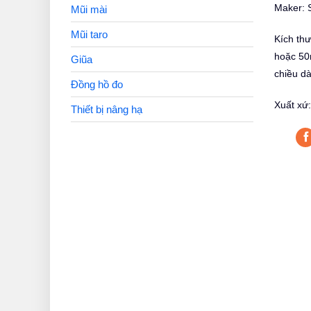
Maker: 
Mũi mài
Mũi taro
Kích th
hoặc 50
Giũa
chiều d
Đồng hồ đo
Xuất xứ
Thiết bị nâng hạ