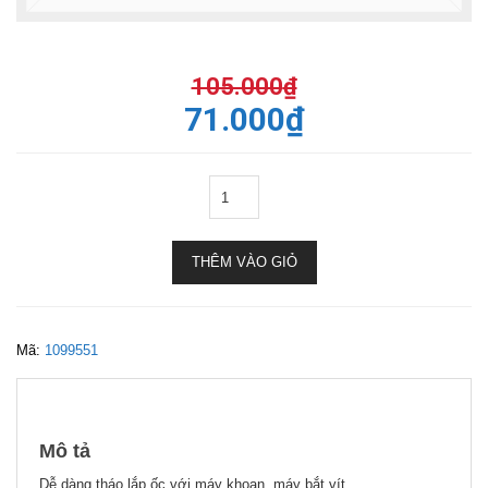
105.000
₫
71.000
₫
THÊM VÀO GIỎ
Mã:
1099551
Mô tả
Dễ dàng tháo lắp ốc với máy khoan, máy bắt vít