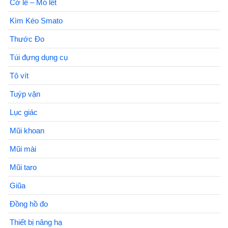
Cờ lê – Mỏ lết
Kìm Kéo Smato
Thước Đo
Túi đựng dụng cụ
Tô vít
Tuýp vặn
Lục giác
Mũi khoan
Mũi mài
Mũi taro
Giũa
Đồng hồ đo
Thiết bị nâng hạ