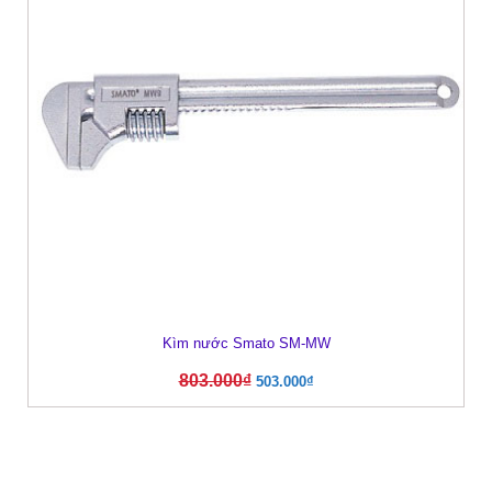
Kìm nước Smato SM-MW
803.000
₫
503.000
₫