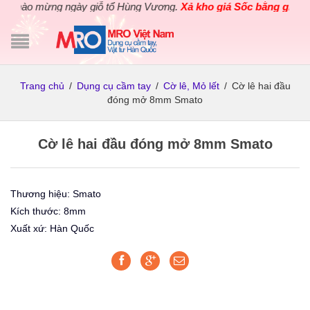
Chào mừng ngày giỗ tổ Hùng Vương.
Xả kho giá Sốc bằng giá Gốc
Trang chủ
/
Dụng cụ cầm tay
/
Cờ lê, Mỏ lết
/
Cờ lê hai đầu
đóng mở 8mm Smato
Cờ lê hai đầu đóng mở 8mm Smato
Thương hiệu: Smato
Kích thước: 8mm
Xuất xứ: Hàn Quốc