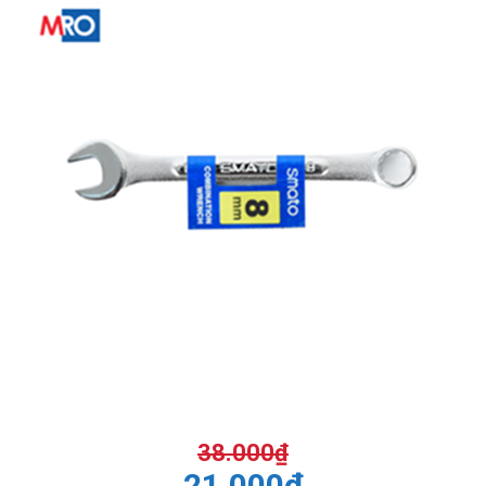
38.000
₫
21.000
₫