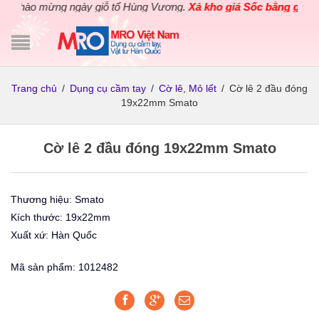
Chào mừng ngày giỗ tổ Hùng Vương.
Xả kho giá Sốc bằng giá Gố
Trang chủ
/
Dụng cụ cầm tay
/
Cờ lê, Mỏ lết
/
Cờ lê 2 đầu đóng
19x22mm Smato
Cờ lê 2 đầu đóng 19x22mm Smato
Thương hiệu: Smato
Kích thước: 19x22mm
Xuất xứ: Hàn Quốc
Mã sản phẩm: 1012482