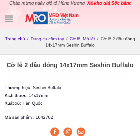
Chào mừng ngày giỗ tổ Hùng Vương.
Xả kho giá Sốc bằng giá G
Trang chủ
/
Dụng cụ cầm tay
/
Cờ lê, Mỏ lết
/
Cờ lê 2 đầu đóng
14x17mm Seshin Buffalo
Cờ lê 2 đầu đóng 14x17mm Seshin Buffalo
Thương hiệu: Seshin Buffalo
Kích thước: 14x17mm
Xuất xứ: Hàn Quốc
Mã sản phẩm : 1042702