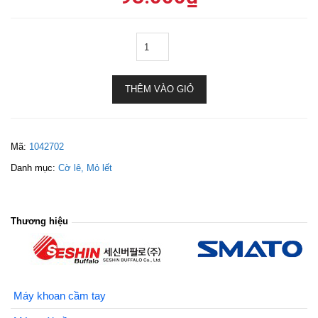
THÊM VÀO GIỎ
Mã:
1042702
Danh mục:
Cờ lê, Mỏ lết
Thương hiệu
Máy khoan cầm tay