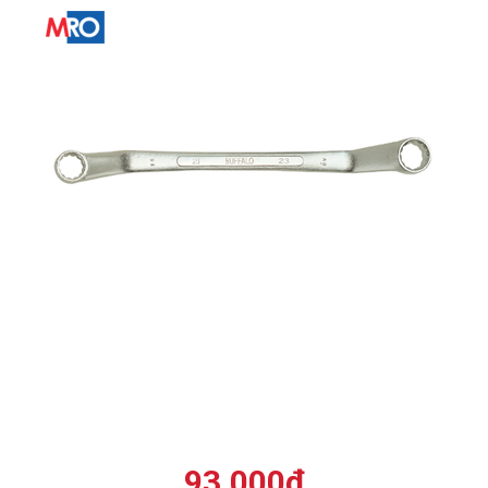
93.000
₫