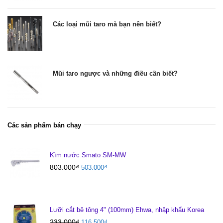
Các loại mũi taro mà bạn nên biết?
Mũi taro ngược và những điều cần biết?
Các sản phẩm bán chạy
Kìm nước Smato SM-MW
803.000
₫
503.000
₫
Lưỡi cắt bê tông 4" (100mm) Ehwa, nhập khẩu Korea
233.000
₫
116.500
₫