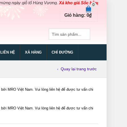
ngày giỗ tổ Hùng Vương.
Xả kho giá Sốc bằng giá Gốc
cho các sả
0
0
₫
Giỏ hàng:
LIÊN HỆ
XẢ HÀNG
CHỈ ĐƯỜNG
Quay lại trang trước
 MRO Việt Nam. Vui lòng liên hệ để được tư vấn chi
 MRO Việt Nam. Vui lòng liên hệ để được tư vấn chi