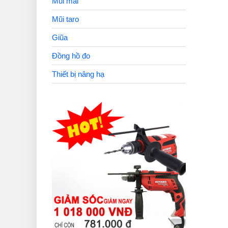
Mũi mài
Mũi taro
Giũa
Đồng hồ đo
Thiết bị nâng hạ