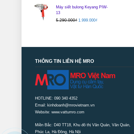
Máy siết bulong Keyang PIW-
13
5.290.000
₫
1.999.000
₫
THÔNG TIN LIÊN HỆ MRO
HOTLINE: 090 340 4352
Email: kinhdoanh@mrovietnam.vn
Website: www.vattumro.com
Miền Bắc:
D40 TT18, Khu đô thị Văn Quán, Văn Quán,
Phúc La, Hà Đông, Hà Nội