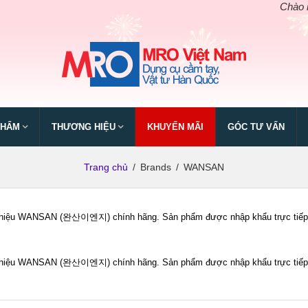
Chào mừng 
PHẨM
THƯƠNG HIỆU
KHUYẾN MÃI
GÓC TƯ VẤN
Trang chủ
/
Brands
/
WANSAN
iệu WANSAN (완산이엔지) chính hãng. Sản phẩm được nhập khẩu trực tiếp bởi
iệu WANSAN (완산이엔지) chính hãng. Sản phẩm được nhập khẩu trực tiếp bởi