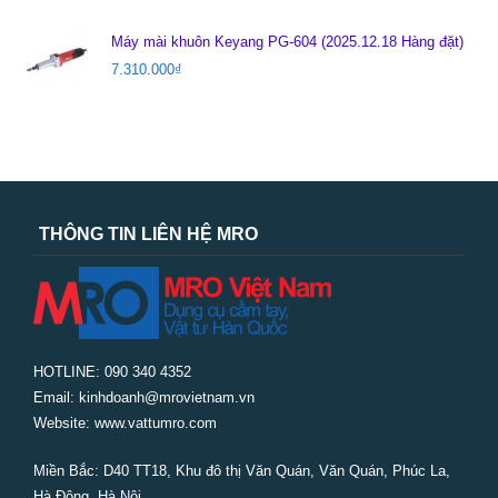
Máy mài khuôn Keyang PG-604 (2025.12.18 Hàng đặt)
7.310.000
₫
THÔNG TIN LIÊN HỆ MRO
HOTLINE: 090 340 4352
Email: kinhdoanh@mrovietnam.vn
Website: www.vattumro.com
Miền Bắc:
D40 TT18, Khu đô thị Văn Quán, Văn Quán, Phúc La,
Hà Đông, Hà Nội