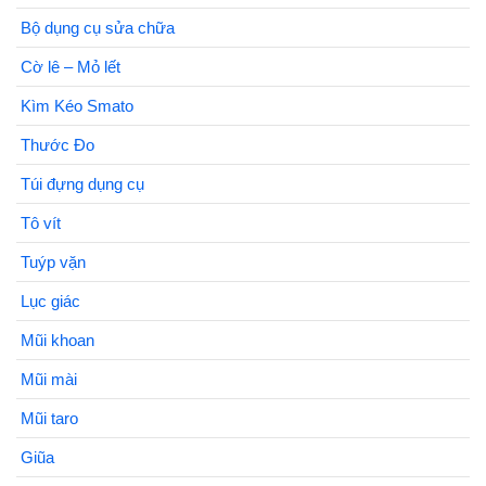
Bộ dụng cụ sửa chữa
Cờ lê – Mỏ lết
Kìm Kéo Smato
Thước Đo
Túi đựng dụng cụ
Tô vít
Tuýp vặn
Lục giác
Mũi khoan
Mũi mài
Mũi taro
Giũa