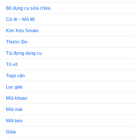
Bộ dụng cụ sửa chữa
Cờ lê – Mỏ lết
Kìm Kéo Smato
Thước Đo
Túi đựng dụng cụ
Tô vít
Tuýp vặn
Lục giác
Mũi khoan
Mũi mài
Mũi taro
Giũa