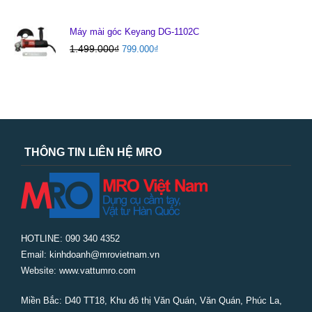
Máy mài góc Keyang DG-1102C
1.499.000
₫
799.000
₫
THÔNG TIN LIÊN HỆ MRO
HOTLINE: 090 340 4352
Email: kinhdoanh@mrovietnam.vn
Website: www.vattumro.com
Miền Bắc:
D40 TT18, Khu đô thị Văn Quán, Văn Quán, Phúc La,