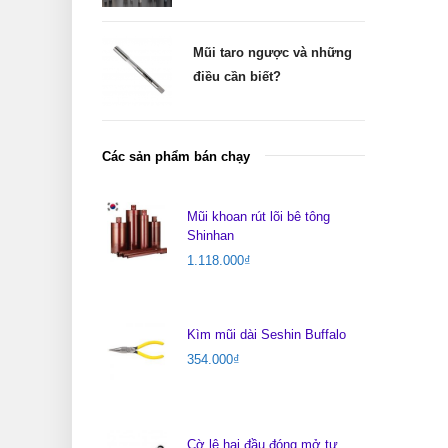
Mũi taro ngược và những
điều cần biết?
Các sản phẩm bán chạy
Mũi khoan rút lõi bê tông
Shinhan
1.118.000
₫
Kìm mũi dài Seshin Buffalo
354.000
₫
Cờ lê hai đầu đóng mở tự