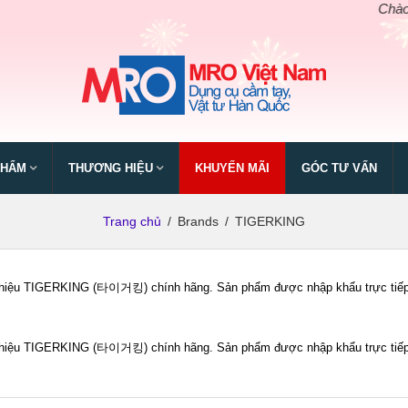
Chào mừng
PHẨM
THƯƠNG HIỆU
KHUYẾN MÃI
GÓC TƯ VẤN
Trang chủ
/
Brands
/
TIGERKING
iệu TIGERKING (타이거킹) chính hãng. Sản phẩm được nhập khẩu trực tiếp bở
iệu TIGERKING (타이거킹) chính hãng. Sản phẩm được nhập khẩu trực tiếp bở