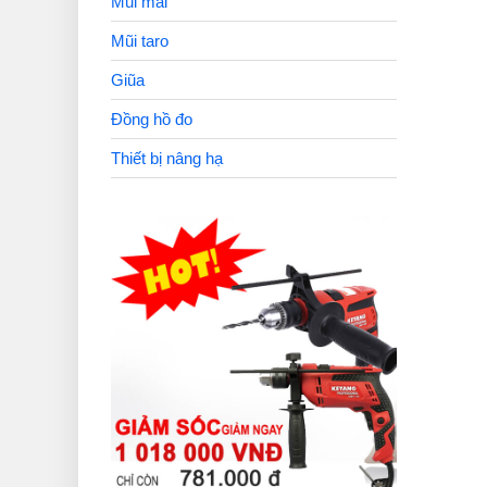
Mũi mài
Mũi taro
Giũa
Đồng hồ đo
Thiết bị nâng hạ