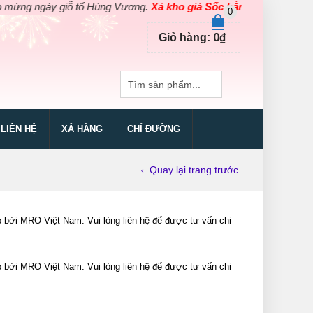
 ngày giỗ tổ Hùng Vương.
Xả kho giá Sốc bằng giá Gốc
cho các s
0
0
₫
Giỏ hàng:
LIÊN HỆ
XẢ HÀNG
CHỈ ĐƯỜNG
Quay lại trang trước
i MRO Việt Nam. Vui lòng liên hệ để được tư vấn chi
i MRO Việt Nam. Vui lòng liên hệ để được tư vấn chi