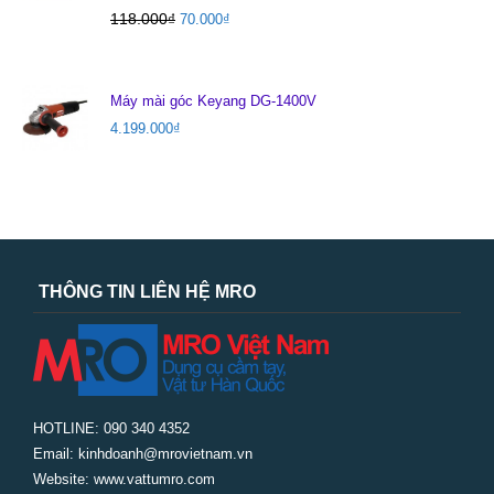
118.000
₫
70.000
₫
Máy mài góc Keyang DG-1400V
4.199.000
₫
THÔNG TIN LIÊN HỆ MRO
HOTLINE: 090 340 4352
Email: kinhdoanh@mrovietnam.vn
Website: www.vattumro.com