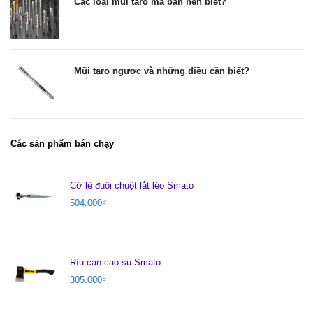
Các loại mũi taro mà bạn nên biết?
Mũi taro ngược và những điều cần biết?
Các sản phẩm bán chạy
Cờ lê đuôi chuột lắt léo Smato
504.000
₫
Rìu cán cao su Smato
305.000
₫