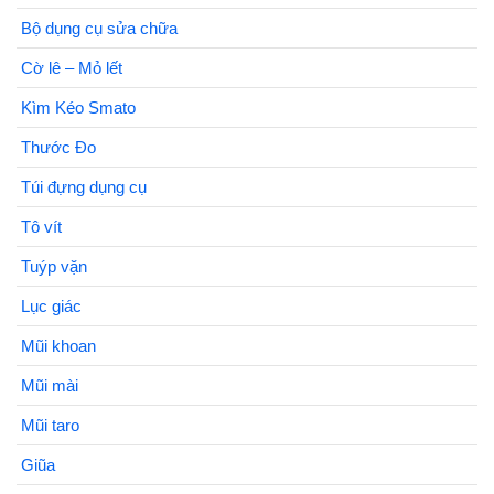
Bộ dụng cụ sửa chữa
Cờ lê – Mỏ lết
Kìm Kéo Smato
Thước Đo
Túi đựng dụng cụ
Tô vít
Tuýp vặn
Lục giác
Mũi khoan
Mũi mài
Mũi taro
Giũa