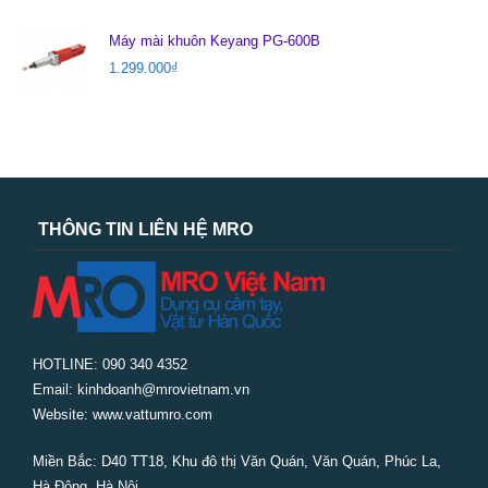
Máy mài khuôn Keyang PG-600B
1.299.000
₫
THÔNG TIN LIÊN HỆ MRO
HOTLINE: 090 340 4352
Email: kinhdoanh@mrovietnam.vn
Website: www.vattumro.com
Miền Bắc:
D40 TT18, Khu đô thị Văn Quán, Văn Quán, Phúc La,
Hà Đông, Hà Nội