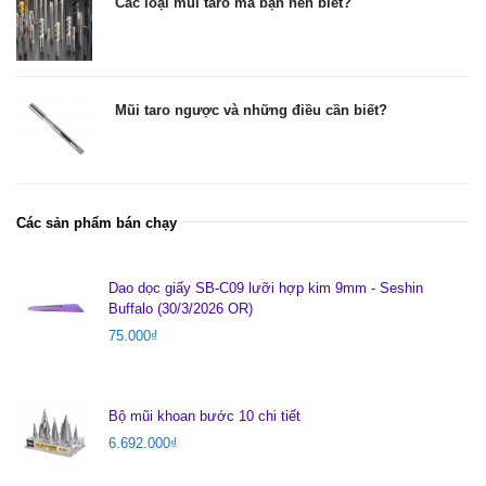
Các loại mũi taro mà bạn nên biết?
Mũi taro ngược và những điều cần biết?
Các sản phẩm bán chạy
Dao dọc giấy SB-C09 lưỡi hợp kim 9mm - Seshin
Buffalo (30/3/2026 OR)
75.000
₫
Bộ mũi khoan bước 10 chi tiết
6.692.000
₫