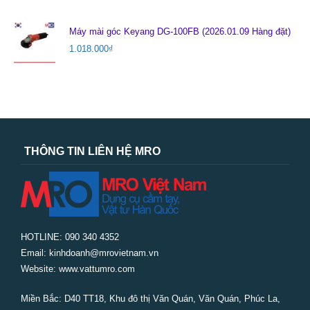
Máy mài góc Keyang DG-100FB (2026.01.09 Hàng đặt)
1.018.000
₫
THÔNG TIN LIÊN HỆ MRO
HOTLINE: 090 340 4352
Email: kinhdoanh@mrovietnam.vn
Website: www.vattumro.com
Miền Bắc:
D40 TT18, Khu đô thị Văn Quán, Văn Quán, Phúc La,