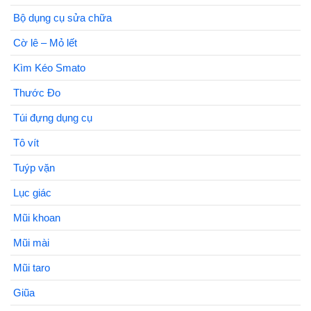
Bộ dụng cụ sửa chữa
Cờ lê – Mỏ lết
Kìm Kéo Smato
Thước Đo
Túi đựng dụng cụ
Tô vít
Tuýp vặn
Lục giác
Mũi khoan
Mũi mài
Mũi taro
Giũa