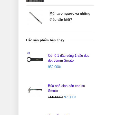
Mũi taro ngược và những
điều cần biết?
Các sản phẩm bán chạy
Cờ lê 1 đầu vòng 1 đầu đục
dẹt 55mm Smato
952.000
₫
Búa nhổ đinh cán cao su
Smato
160.000
₫
97.000
₫