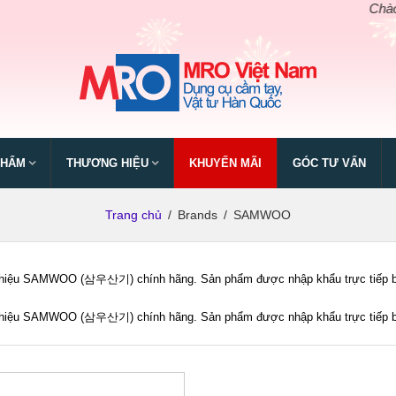
Chào mừng
PHẨM
THƯƠNG HIỆU
KHUYẾN MÃI
GÓC TƯ VẤN
Trang chủ
/
Brands
/
SAMWOO
iệu SAMWOO (삼우산기) chính hãng. Sản phẩm được nhập khẩu trực tiếp bởi M
iệu SAMWOO (삼우산기) chính hãng. Sản phẩm được nhập khẩu trực tiếp bởi M