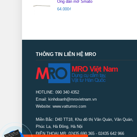
Ống dẫn mỡ Smato
64.000
₫
THÔNG TIN LIÊN HỆ MRO
HOTLINE: 090 340 4352
Email: kinhdoanh@mrovietnam.vn
Website: www.vattumro.com
Miền Bắc:
D40 TT18, Khu đô thị Văn Quán, Văn Quán,
Phúc La, Hà Đông, Hà Nội
ĐIỆN THOẠI MB: 02435 690 365 - 02435 642 966