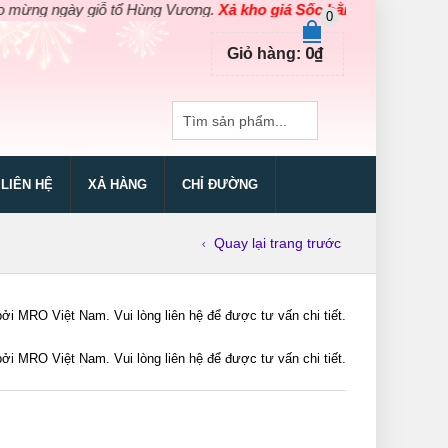
 ngày giỗ tổ Hùng Vương.
Xả kho giá Sốc bằng giá Gốc
cho các s
0
0
₫
Giỏ hàng:
LIÊN HỆ
XẢ HÀNG
CHỈ ĐƯỜNG
Quay lại trang trước
RO Việt Nam. Vui lòng liên hệ để được tư vấn chi tiết.
RO Việt Nam. Vui lòng liên hệ để được tư vấn chi tiết.