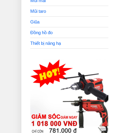
Mũi mài
Mũi taro
Giũa
Đồng hồ đo
Thiết bị nâng hạ