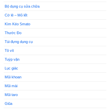
Bộ dụng cụ sửa chữa
Cờ lê – Mỏ lết
Kìm Kéo Smato
Thước Đo
Túi đựng dụng cụ
Tô vít
Tuýp vặn
Lục giác
Mũi khoan
Mũi mài
Mũi taro
Giũa