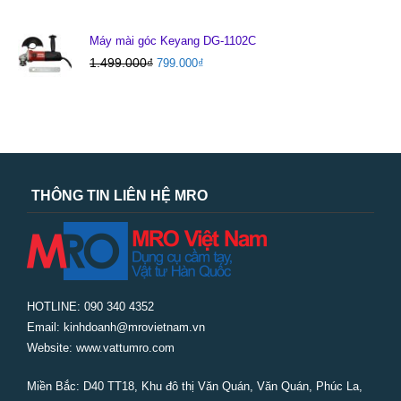
Máy mài góc Keyang DG-1102C
1.499.000
₫
799.000
₫
THÔNG TIN LIÊN HỆ MRO
HOTLINE: 090 340 4352
Email: kinhdoanh@mrovietnam.vn
Website: www.vattumro.com
Miền Bắc:
D40 TT18, Khu đô thị Văn Quán, Văn Quán, Phúc La,