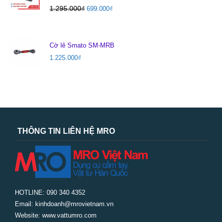
1.295.000
₫
699.000
₫
Cờ lê Smato SM-MRB
1.225.000
₫
THÔNG TIN LIÊN HỆ MRO
HOTLINE: 090 340 4352
Email: kinhdoanh@mrovietnam.vn
Website: www.vattumro.com