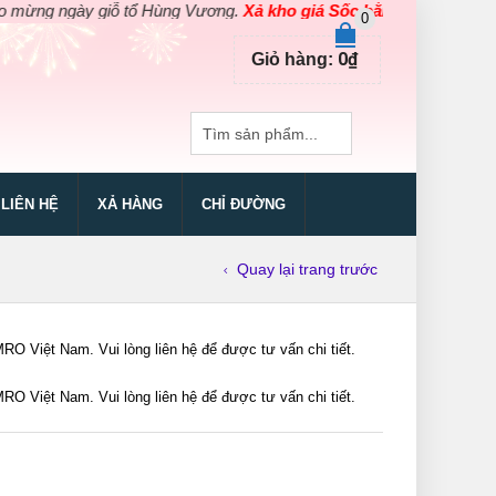
 ngày giỗ tổ Hùng Vương.
Xả kho giá Sốc bằng giá Gốc
cho các s
0
0
₫
Giỏ hàng:
LIÊN HỆ
XẢ HÀNG
CHỈ ĐƯỜNG
Quay lại trang trước
Việt Nam. Vui lòng liên hệ để được tư vấn chi tiết.
Việt Nam. Vui lòng liên hệ để được tư vấn chi tiết.