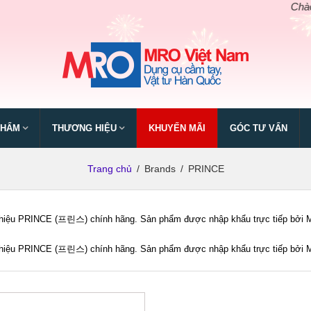
Chào mừng
PHẨM
THƯƠNG HIỆU
KHUYẾN MÃI
GÓC TƯ VẤN
Trang chủ
/
Brands
/
PRINCE
iệu PRINCE (프린스) chính hãng. Sản phẩm được nhập khẩu trực tiếp bởi MRO 
iệu PRINCE (프린스) chính hãng. Sản phẩm được nhập khẩu trực tiếp bởi MRO 