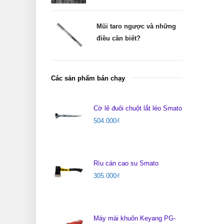
Mũi taro ngược và những
điều cần biết?
Các sản phẩm bán chạy
Cờ lê đuôi chuột lắt léo Smato
504.000
₫
Rìu cán cao su Smato
305.000
₫
Máy mài khuôn Keyang PG-