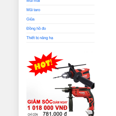
Mũi mài
Mũi taro
Giũa
Đồng hồ đo
Thiết bị nâng hạ