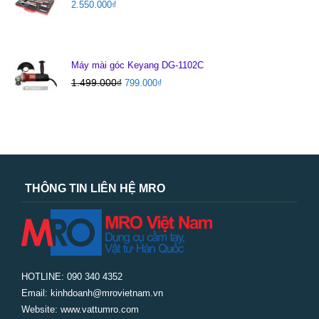
2.550.000
₫
Máy mài góc Keyang DG-1102C
1.499.000
₫
799.000
₫
THÔNG TIN LIÊN HỆ MRO
HOTLINE: 090 340 4352
Email: kinhdoanh@mrovietnam.vn
Website: www.vattumro.com