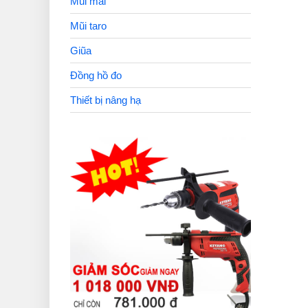
Mũi mài
Mũi taro
Giũa
Đồng hồ đo
Thiết bị nâng hạ