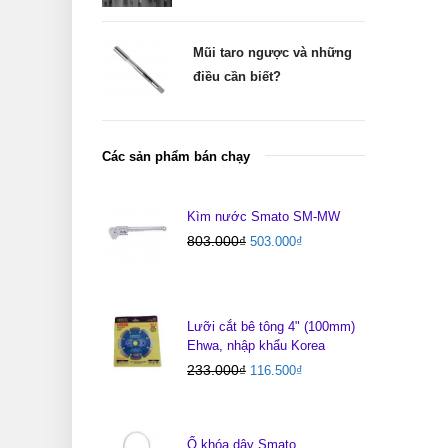
Mũi taro ngược và những
điều cần biết?
Các sản phẩm bán chạy
Kìm nước Smato SM-MW
803.000
₫
503.000
₫
Lưỡi cắt bê tông 4" (100mm)
Ehwa, nhập khẩu Korea
233.000
₫
116.500
₫
Ổ khóa dây Smato