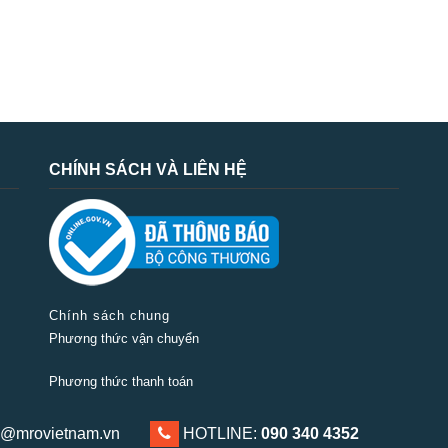
CHÍNH SÁCH VÀ LIÊN HỆ
Chính sách chung
Phương thức vận chuyển
Phương thức thanh toán
Chính sách đổi trả sản phẩm
@mrovietnam.vn
0903 404 352
HOTLINE:
090 340 4352