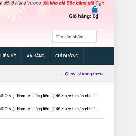
tổ Hùng Vương.
Xả kho giá Sốc bằng giá Gốc
cho các sản phẩm dụn
0
0
₫
Giỏ hàng:
LIÊN HỆ
XẢ HÀNG
CHỈ ĐƯỜNG
Quay lại trang trước
 Việt Nam. Vui lòng liên hệ để được tư vấn chi tiết.
 Việt Nam. Vui lòng liên hệ để được tư vấn chi tiết.