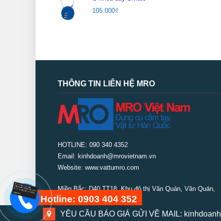
105.000
₫
THÔNG TIN LIÊN HỆ MRO
HOTLINE: 090 340 4352
Email: kinhdoanh@mrovietnam.vn
Website: www.vattumro.com
Miền Bắc:
D40 TT18, Khu đô thị Văn Quán, Văn Quán,
Hotline: 0903 404 352
Phúc La, Hà Đông, Hà Nội
ĐIỆN THOẠI MB: 02435 690 365 - 02435 642 966
YÊU CẦU BÁO GIÁ GỬI VỀ MAIL: kinhdoanh