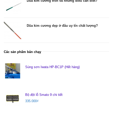
Dũa kim cương tròn và những điều cần biết?
Dũa kim cương dẹp ở đâu uy tín chất lượng?
Các sản phẩm bán chạy
Súng sơn Iwata HP-BC1P (Hết hàng)
Bộ đột lỗ Smato 9 chi tiết
335.000
₫