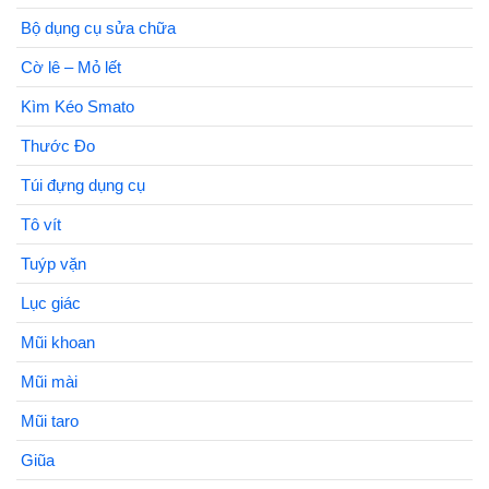
Bộ dụng cụ sửa chữa
Cờ lê – Mỏ lết
Kìm Kéo Smato
Thước Đo
Túi đựng dụng cụ
Tô vít
Tuýp vặn
Lục giác
Mũi khoan
Mũi mài
Mũi taro
Giũa