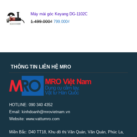
Máy mài góc Keyang DG-1102C
1.499.000
₫
799.000
₫
THÔNG TIN LIÊN HỆ MRO
HOTLINE: 090 340 4352
Email: kinhdoanh@mrovietnam.vn
Website: www.vattumro.com
Miền Bắc:
D40 TT18, Khu đô thị Văn Quán, Văn Quán, Phúc La,