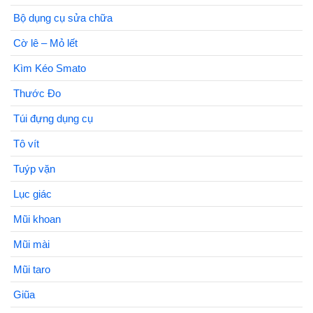
Bộ dụng cụ sửa chữa
Cờ lê – Mỏ lết
Kìm Kéo Smato
Thước Đo
Túi đựng dụng cụ
Tô vít
Tuýp vặn
Lục giác
Mũi khoan
Mũi mài
Mũi taro
Giũa