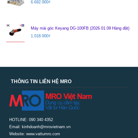
6.692.000
₫
Máy mài góc Keyang DG-100FB (2026.01.09 Hàng đặt)
1.018.000
₫
THÔNG TIN LIÊN HỆ MRO
HOTLINE: 090 340 4352
Email: kinhdoanh@mrovietnam.vn
Website: www.vattumro.com