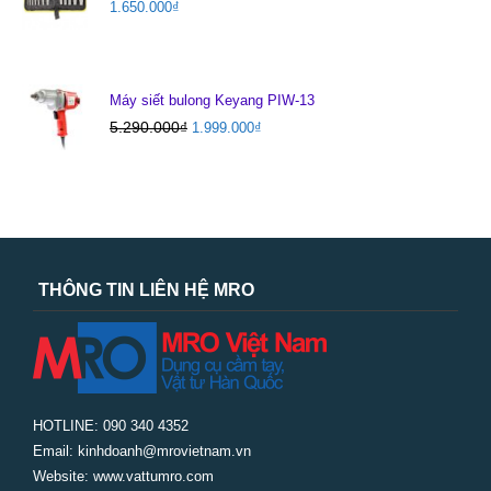
1.650.000
₫
Máy siết bulong Keyang PIW-13
5.290.000
₫
1.999.000
₫
THÔNG TIN LIÊN HỆ MRO
HOTLINE: 090 340 4352
Email: kinhdoanh@mrovietnam.vn
Website: www.vattumro.com