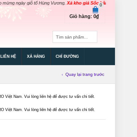
 ngày giỗ tổ Hùng Vương.
Xả kho giá Sốc bằng giá Gốc
cho các s
0
0
₫
Giỏ hàng:
LIÊN HỆ
XẢ HÀNG
CHỈ ĐƯỜNG
Quay lại trang trước
iệt Nam. Vui lòng liên hệ để được tư vấn chi tiết.
iệt Nam. Vui lòng liên hệ để được tư vấn chi tiết.