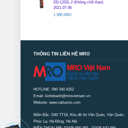
DD-1202L-2 (Không chổi than)
2021.07.06
1.980.000
₫
THÔNG TIN LIÊN HỆ MRO
HOTLINE: 090 340 4352
Email: kinhdoanh@mrovietnam.vn
Website: www.vattumro.com
Miền Bắc:
D40 TT18, Khu đô thị Văn Quán, Văn Quán,
Phúc La, Hà Đông, Hà Nội
ĐIỆN THOẠI MB: 02435 690 365 - 02435 642 966