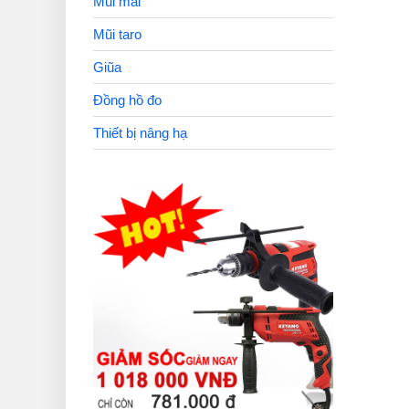
Mũi mài
Mũi taro
Giũa
Đồng hồ đo
Thiết bị nâng hạ