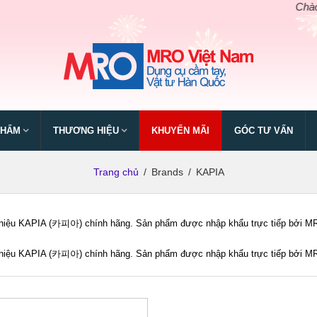
Chào mừng
PHẨM
THƯƠNG HIỆU
KHUYẾN MÃI
GÓC TƯ VẤN
Trang chủ
/
Brands
/
KAPIA
iệu KAPIA (카피아) chính hãng. Sản phẩm được nhập khẩu trực tiếp bởi MRO V
iệu KAPIA (카피아) chính hãng. Sản phẩm được nhập khẩu trực tiếp bởi MRO V