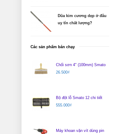
Dũa kim cương dẹp ở đâu
uy tín chất lượng?
Các sản phẩm bán chạy
Chổi sơn 4" (100mm) Smato
26.500
₫
Bộ đột lỗ Smato 12 chi tiết
555.000
₫
Máy khoan vặn vít dùng pin