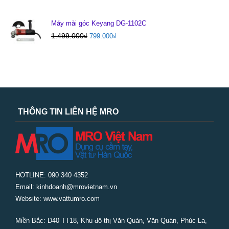
Máy mài góc Keyang DG-1102C
1.499.000
₫
799.000
₫
THÔNG TIN LIÊN HỆ MRO
HOTLINE: 090 340 4352
Email: kinhdoanh@mrovietnam.vn
Website: www.vattumro.com
Miền Bắc:
D40 TT18, Khu đô thị Văn Quán, Văn Quán, Phúc La,