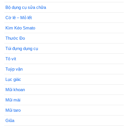
Bộ dụng cụ sửa chữa
Cờ lê – Mỏ lết
Kìm Kéo Smato
Thước Đo
Túi đựng dụng cụ
Tô vít
Tuýp vặn
Lục giác
Mũi khoan
Mũi mài
Mũi taro
Giũa