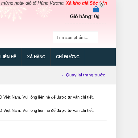
 ngày giỗ tổ Hùng Vương.
Xả kho giá Sốc bằng giá Gốc
cho các sả
0
0
₫
Giỏ hàng:
LIÊN HỆ
XẢ HÀNG
CHỈ ĐƯỜNG
Quay lại trang trước
ệt Nam. Vui lòng liên hệ để được tư vấn chi tiết.
ệt Nam. Vui lòng liên hệ để được tư vấn chi tiết.