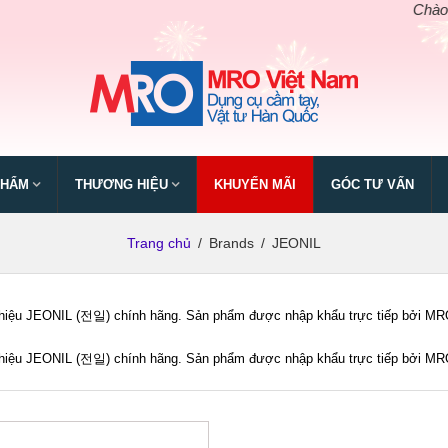
Chào mừng
PHẨM
THƯƠNG HIỆU
KHUYẾN MÃI
GÓC TƯ VẤN
Trang chủ
/
Brands
/
JEONIL
iệu JEONIL (전일) chính hãng. Sản phẩm được nhập khẩu trực tiếp bởi MRO Vi
iệu JEONIL (전일) chính hãng. Sản phẩm được nhập khẩu trực tiếp bởi MRO Vi