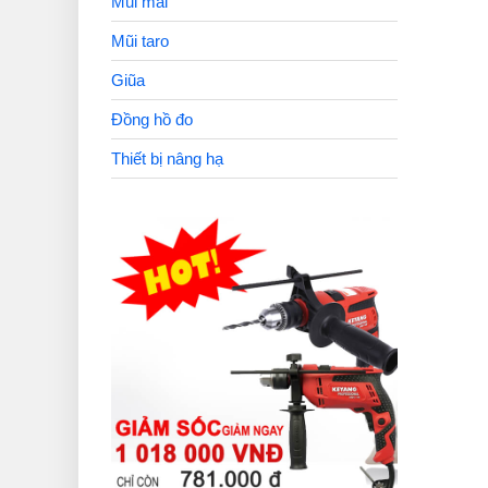
Mũi mài
Mũi taro
Giũa
Đồng hồ đo
Thiết bị nâng hạ