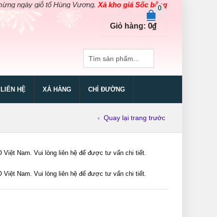
gày giỗ tổ Hùng Vương.
Xả kho giá Sốc bằng giá Gốc
cho các sản
0
0
₫
Giỏ hàng:
LIÊN HỆ
XẢ HÀNG
CHỈ ĐƯỜNG
Quay lại trang trước
ệt Nam. Vui lòng liên hệ để được tư vấn chi tiết.
ệt Nam. Vui lòng liên hệ để được tư vấn chi tiết.