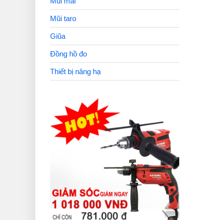
Mũi mài
Mũi taro
Giũa
Đồng hồ đo
Thiết bị nâng hạ