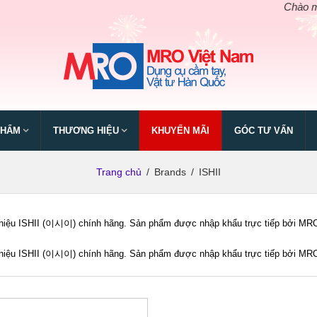
Chào mừng n
PHẨM
THƯƠNG HIỆU
KHUYẾN MÃI
GÓC TƯ VẤN
Trang chủ
/
Brands
/
ISHII
iệu ISHII (이시이) chính hãng. Sản phẩm được nhập khẩu trực tiếp bởi MRO Vi
iệu ISHII (이시이) chính hãng. Sản phẩm được nhập khẩu trực tiếp bởi MRO Vi