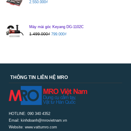
2.550.000
₫
Máy mài góc Keyang DG-1102C
1.499.000
₫
799.000
₫
THÔNG TIN LIÊN HỆ MRO
HOTLINE: 090 340 4352
Email: kinhdoanh@mrovietnam.vn
Website: www.vattumro.com