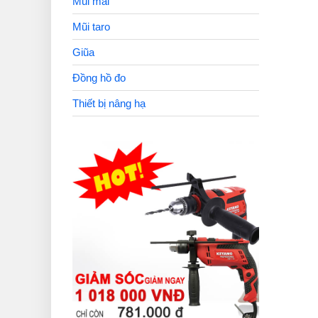
Mũi mài
Mũi taro
Giũa
Đồng hồ đo
Thiết bị nâng hạ