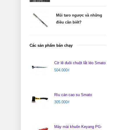
Mũi taro ngược và những
điều cần biết?
Các sản phẩm bán chạy
Cờ lê đuôi chuột lắt léo Smato
504.000
₫
Rìu cán cao su Smato
305.000
₫
Máy mài khuôn Keyang PG-