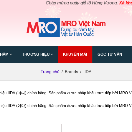
Chào mừng ngày giỗ tổ Hùng Vương.
Xả kho giá 
PHẨM
THƯƠNG HIỆU
KHUYẾN MÃI
GÓC TƯ VẤN
Trang chủ
/
Brands
/
IIDA
iệu IIDA (이다) chính hãng. Sản phẩm được nhập khẩu trực tiếp bởi MRO Việt 
iệu IIDA (이다) chính hãng. Sản phẩm được nhập khẩu trực tiếp bởi MRO Việt 