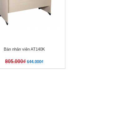
Bàn nhân viên AT140K
XEM NHANH
805.000
₫
644.000
₫