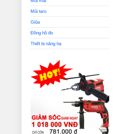
Mũi mài
Mũi taro
Giũa
Đồng hồ đo
Thiết bị nâng hạ