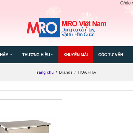
Chào mừng n
PHẨM
THƯƠNG HIỆU
KHUYẾN MÃI
GÓC TƯ VẤN
Trang chủ
/
Brands
/
HÒA PHÁT