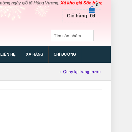
gày giỗ tổ Hùng Vương.
Xả kho giá Sốc bằng giá Gốc
cho các sản
0
0
₫
Giỏ hàng:
LIÊN HỆ
XẢ HÀNG
CHỈ ĐƯỜNG
Quay lại trang trước