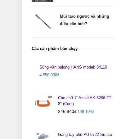
Mũi taro ngược và những
điều cần biết?
Các sản phẩm bán chạy
Súng vặn bulong HANS model: 84110
4.550.000
₫
Cảo chữ C Asaki AK-6266 C2-
8" (Cam)
246.840
₫
148.104
₫
Găng tay phủ PU-6722 Smato