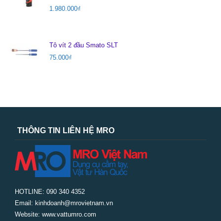
1.980.000
₫
Tô vít 2 đầu Smato SLT
75.000
₫
THÔNG TIN LIÊN HỆ MRO
HOTLINE: 090 340 4352
Email: kinhdoanh@mrovietnam.vn
Website: www.vattumro.com