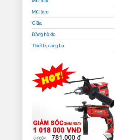
Mũi mài
Mũi taro
Giũa
Đồng hồ đo
Thiết bị nâng hạ