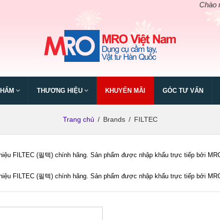
Chào mừng 
PHẨM
THƯƠNG HIỆU
KHUYẾN MÃI
GÓC TƯ VẤN
Trang chủ
/
Brands
/
FILTEC
iệu FILTEC (필텍) chính hãng. Sản phẩm được nhập khẩu trực tiếp bởi MRO Vi
iệu FILTEC (필텍) chính hãng. Sản phẩm được nhập khẩu trực tiếp bởi MRO Vi