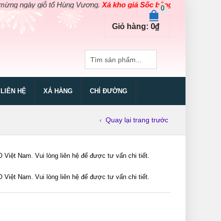
ngày giỗ tổ Hùng Vương.
Xả kho giá Sốc bằng giá Gốc
cho các sản
0
0
₫
Giỏ hàng:
LIÊN HỆ
XẢ HÀNG
CHỈ ĐƯỜNG
Quay lại trang trước
ệt Nam. Vui lòng liên hệ để được tư vấn chi tiết.
ệt Nam. Vui lòng liên hệ để được tư vấn chi tiết.