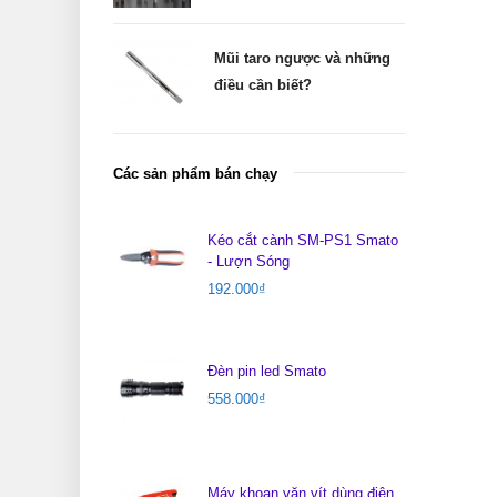
Mũi taro ngược và những
điều cần biết?
Các sản phẩm bán chạy
Kéo cắt cành SM-PS1 Smato
- Lượn Sóng
192.000
₫
Đèn pin led Smato
558.000
₫
Máy khoan vặn vít dùng điện