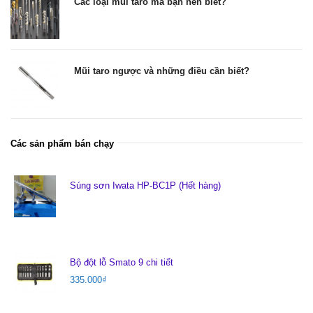
Các loại mũi taro mà bạn nên biết?
Mũi taro ngược và những điều cần biết?
Các sản phẩm bán chạy
Súng sơn Iwata HP-BC1P (Hết hàng)
Bộ đột lỗ Smato 9 chi tiết
335.000
₫