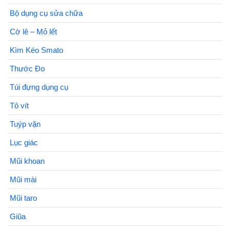
Bộ dụng cụ sửa chữa
Cờ lê – Mỏ lết
Kìm Kéo Smato
Thước Đo
Túi đựng dụng cụ
Tô vít
Tuýp vặn
Lục giác
Mũi khoan
Mũi mài
Mũi taro
Giũa