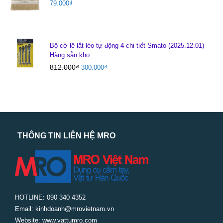
79.000
₫
Bộ cờ lê lắt léo tự động 4 chi tiết Smato (2025.12.01)
Hàng sẵn kho
812.000
₫
300.000
₫
THÔNG TIN LIÊN HỆ MRO
HOTLINE: 090 340 4352
Email: kinhdoanh@mrovietnam.vn
Website: www.vattumro.com