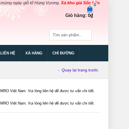
ngày giỗ tổ Hùng Vương.
Xả kho giá Sốc bằng giá Gốc
cho các sả
0
0
₫
Giỏ hàng:
LIÊN HỆ
XẢ HÀNG
CHỈ ĐƯỜNG
Quay lại trang trước
 Việt Nam. Vui lòng liên hệ để được tư vấn chi tiết.
 Việt Nam. Vui lòng liên hệ để được tư vấn chi tiết.