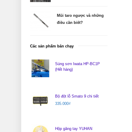
Mũi taro ngược và những
điều cần biết?
Các sản phẩm bán chạy
Súng sơn Iwata HP-BC1P
(Hết hàng)
Bộ đột lỗ Smato 9 chi tiết
335.000
₫
Hộp găng tay YUHAN