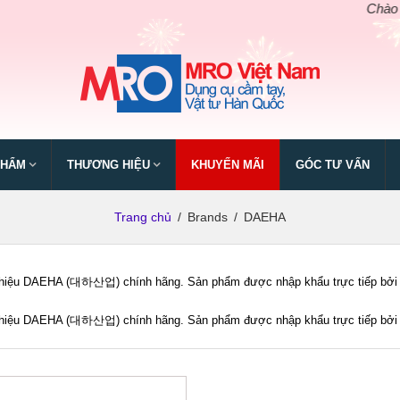
Chào mừng 
PHẨM
THƯƠNG HIỆU
KHUYẾN MÃI
GÓC TƯ VẤN
Trang chủ
/
Brands
/
DAEHA
iệu DAEHA (대하산업) chính hãng. Sản phẩm được nhập khẩu trực tiếp bởi MRO
iệu DAEHA (대하산업) chính hãng. Sản phẩm được nhập khẩu trực tiếp bởi MRO