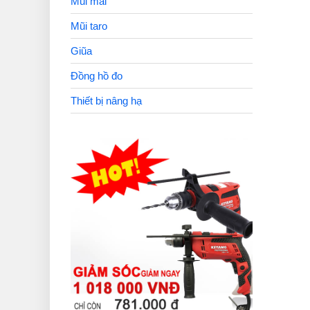
Mũi mài
Mũi taro
Giũa
Đồng hồ đo
Thiết bị nâng hạ