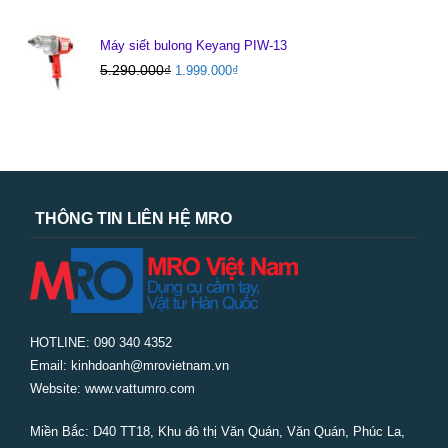
Máy siết bulong Keyang PIW-13
5.290.000
₫
1.999.000
₫
THÔNG TIN LIÊN HỆ MRO
HOTLINE: 090 340 4352
Email: kinhdoanh@mrovietnam.vn
Website: www.vattumro.com
Miền Bắc:
D40 TT18, Khu đô thị Văn Quán, Văn Quán, Phúc La,