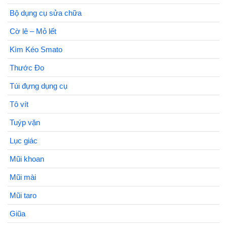
Bộ dụng cụ sửa chữa
Cờ lê – Mỏ lết
Kìm Kéo Smato
Thước Đo
Túi đựng dụng cụ
Tô vít
Tuýp vặn
Lục giác
Mũi khoan
Mũi mài
Mũi taro
Giũa