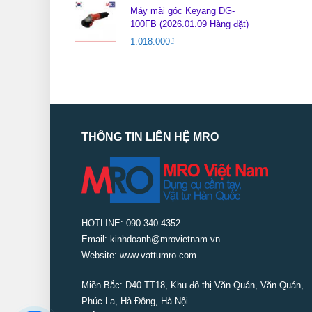
Máy mài góc Keyang DG-
100FB (2026.01.09 Hàng đặt)
1.018.000
₫
THÔNG TIN LIÊN HỆ MRO
HOTLINE: 090 340 4352
Email: kinhdoanh@mrovietnam.vn
Website: www.vattumro.com
Miền Bắc:
D40 TT18, Khu đô thị Văn Quán, Văn Quán,
Phúc La, Hà Đông, Hà Nội