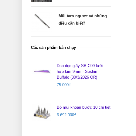
Mũi taro ngược và những
điều cần biết?
Các sản phẩm bán chạy
Dao dọc giấy SB-C09 lưỡi
hợp kim 9mm - Seshin
Buffalo (30/3/2026 OR)
75.000
₫
Bộ mũi khoan bước 10 chi tiết
6.692.000
₫