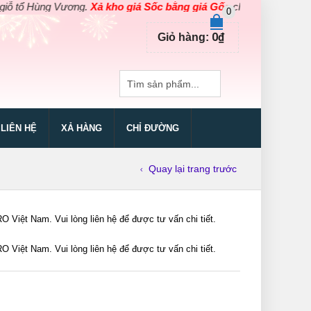
ổ Hùng Vương.
Xả kho giá Sốc bằng giá Gốc
cho các sản phẩm dụng
0
0
₫
Giỏ hàng:
LIÊN HỆ
XẢ HÀNG
CHỈ ĐƯỜNG
Quay lại trang trước
ệt Nam. Vui lòng liên hệ để được tư vấn chi tiết.
ệt Nam. Vui lòng liên hệ để được tư vấn chi tiết.