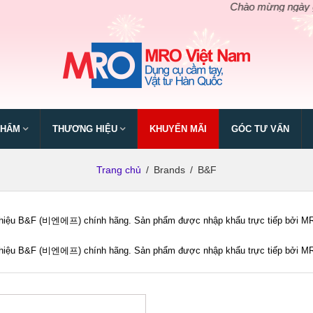
Chào mừng ngày giỗ t
PHẨM
THƯƠNG HIỆU
KHUYẾN MÃI
GÓC TƯ VẤN
Trang chủ
/
Brands
/
B&F
iệu B&F (비엔에프) chính hãng. Sản phẩm được nhập khẩu trực tiếp bởi MRO Vi
iệu B&F (비엔에프) chính hãng. Sản phẩm được nhập khẩu trực tiếp bởi MRO Vi