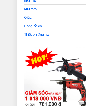
Mũi mài
Mũi taro
Giũa
Đồng hồ đo
Thiết bị nâng hạ