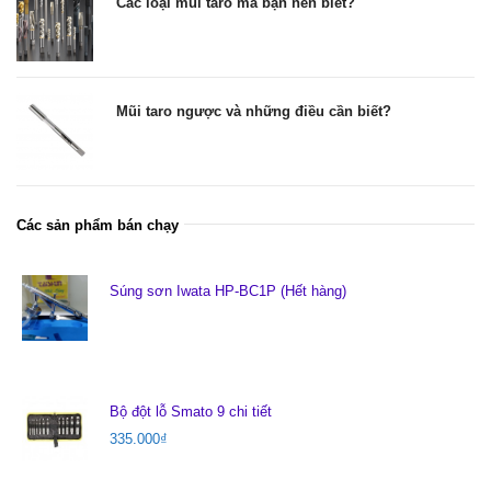
Các loại mũi taro mà bạn nên biết?
Mũi taro ngược và những điều cần biết?
Các sản phẩm bán chạy
Súng sơn Iwata HP-BC1P (Hết hàng)
Bộ đột lỗ Smato 9 chi tiết
335.000
₫