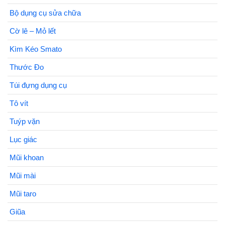
Bộ dụng cụ sửa chữa
Cờ lê – Mỏ lết
Kìm Kéo Smato
Thước Đo
Túi đựng dụng cụ
Tô vít
Tuýp vặn
Lục giác
Mũi khoan
Mũi mài
Mũi taro
Giũa