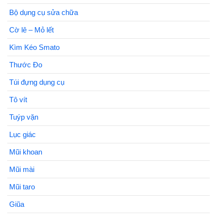
Bộ dụng cụ sửa chữa
Cờ lê – Mỏ lết
Kìm Kéo Smato
Thước Đo
Túi đựng dụng cụ
Tô vít
Tuýp vặn
Lục giác
Mũi khoan
Mũi mài
Mũi taro
Giũa