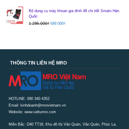
Bộ dụng cụ máy khoan gia đình 48 chi tiết Smato Hàn
Quốc
1.295.000
₫
699.000
₫
THÔNG TIN LIÊN HỆ MRO
HOTLINE: 090 340 4352
Email: kinhdoanh@mrovietnam.vn
Website: www.vattumro.com
Miền Bắc:
D40 TT18, Khu đô thị Văn Quán, Văn Quán, Phúc La,