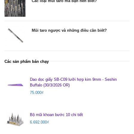
Các loại mũi taro mà bạn nên biết?
Mũi taro ngược và những điều cần biết?
Các sản phẩm bán chạy
Dao dọc giấy SB-C09 lưỡi hợp kim 9mm - Seshin
Buffalo (30/3/2026 OR)
75.000
₫
Bộ mũi khoan bước 10 chi tiết
6.692.000
₫