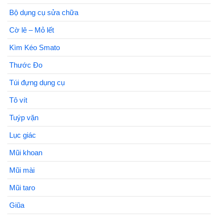
Bộ dụng cụ sửa chữa
Cờ lê – Mỏ lết
Kìm Kéo Smato
Thước Đo
Túi đựng dụng cụ
Tô vít
Tuýp vặn
Lục giác
Mũi khoan
Mũi mài
Mũi taro
Giũa