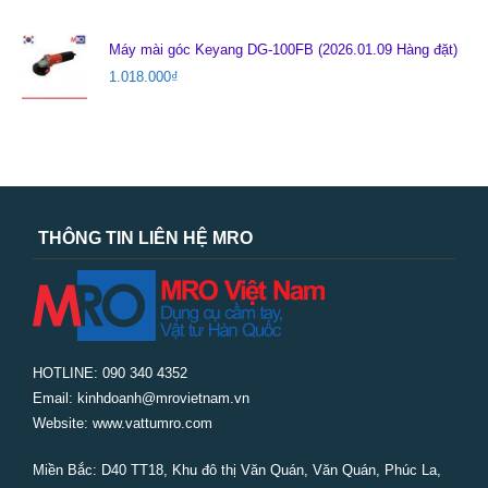
Máy mài góc Keyang DG-100FB (2026.01.09 Hàng đặt)
1.018.000
₫
THÔNG TIN LIÊN HỆ MRO
HOTLINE: 090 340 4352
Email: kinhdoanh@mrovietnam.vn
Website: www.vattumro.com
Miền Bắc:
D40 TT18, Khu đô thị Văn Quán, Văn Quán, Phúc La,