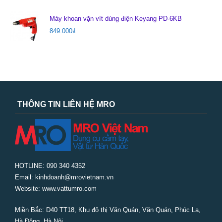
Máy khoan vặn vít dùng điện Keyang PD-6KB
849.000
₫
THÔNG TIN LIÊN HỆ MRO
HOTLINE: 090 340 4352
Email: kinhdoanh@mrovietnam.vn
Website: www.vattumro.com
Miền Bắc:
D40 TT18, Khu đô thị Văn Quán, Văn Quán, Phúc La,
Hà Đông, Hà Nội