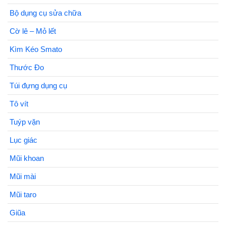
Bộ dụng cụ sửa chữa
Cờ lê – Mỏ lết
Kìm Kéo Smato
Thước Đo
Túi đựng dụng cụ
Tô vít
Tuýp vặn
Lục giác
Mũi khoan
Mũi mài
Mũi taro
Giũa