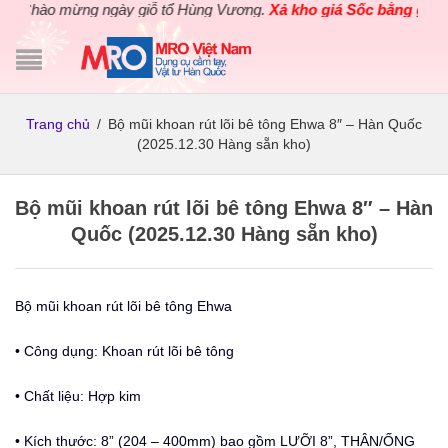
Chào mừng ngày giỗ tổ Hùng Vương.
Xả kho giá Sốc bằng giá Gố
Trang chủ
/
Bộ mũi khoan rút lõi bê tông Ehwa 8″ – Hàn Quốc
(2025.12.30 Hàng sẵn kho)
Bộ mũi khoan rút lõi bê tông Ehwa 8″ – Hàn
Quốc (2025.12.30 Hàng sẵn kho)
Bộ mũi khoan rút lõi bê tông Ehwa
• Công dụng: Khoan rút lõi bê tông
• Chất liệu: Hợp kim
• Kích thước: 8” (204 – 400mm) bao gồm LƯỠI 8”, THÂN/ỐNG