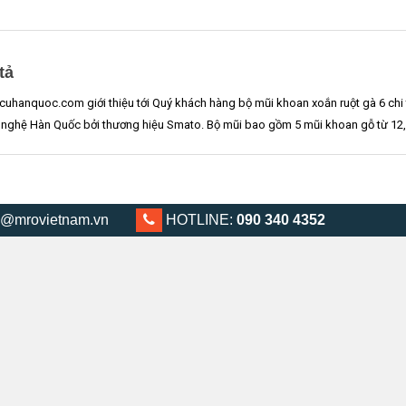
tả
uhanquoc.com giới thiệu tới Quý khách hàng bộ mũi khoan xoắn ruột gà 6 chi t
nghệ Hàn Quốc bởi thương hiệu Smato. Bộ mũi bao gồm 5 mũi khoan gỗ từ 12,1
@mrovietnam.vn
0903 404 352
HOTLINE:
090 340 4352
CHÍNH SÁCH VÀ LIÊN HỆ