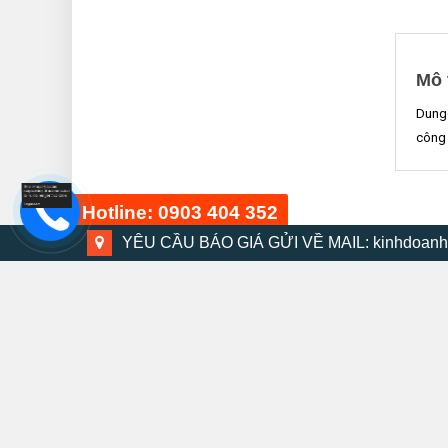
Mô 
Dungc
công 
Hotline: 0903 404 352
YÊU CẦU BÁO GIÁ GỬI VỀ MAIL: kinhdoanh
Bộ dụng cụ 48 chi tiết
THÔNG TIN LIÊN HỆ MRO
15 phút trước
HOTLINE: 090 340 4352