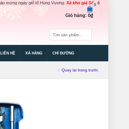
ừng ngày giỗ tổ Hùng Vương.
Xả kho giá Sốc bằng giá Gốc
cho cá
0
0
₫
Giỏ hàng:
LIÊN HỆ
XẢ HÀNG
CHỈ ĐƯỜNG
Quay lại trang trước