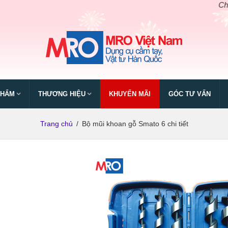
Chào m
PHẨM
THƯƠNG HIỆU
KHUYẾN MÃI
GÓC TƯ VẤN
Trang chủ
/
Bộ mũi khoan gỗ Smato 6 chi tiết