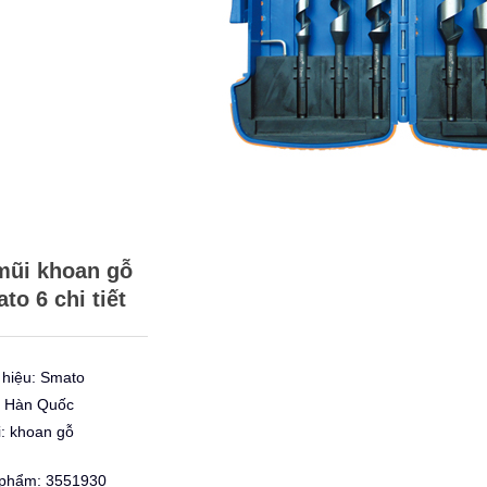
mũi khoan gỗ
to 6 chi tiết
hiệu: Smato
: Hàn Quốc
i: khoan gỗ
phẩm: 3551930