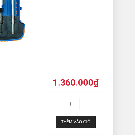
1.360.000
₫
THÊM VÀO GIỎ